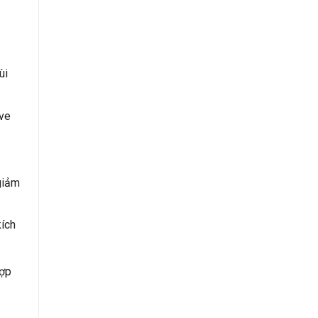
ùi
 ve
giảm
kích
hợp