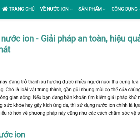
TRANG CHỦ
VỀ NƯỚC ION
SẢN PHẨM
CÔNG DỤNG
nước ion - Giải pháp an toàn, hiệu qu
mát
nay đang trở thành xu hướng được nhiều người nuôi thú cưng lựa
ờng. Chó là loài vật trung thành, gần gũi nhưng mùi cơ thể của chún
không gian sống. Nếu bạn đang băn khoăn tìm kiếm giải pháp khử 
sức khỏe hay gây kích ứng da, thì sử dụng nước ion chính là lự
n hiểu rõ hơn về phương pháp này cũng như các cách chăm sóc vệ s
ước ion