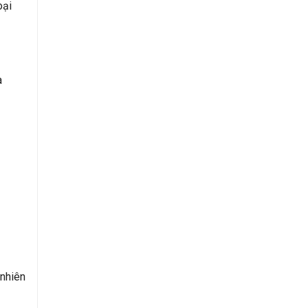
oại
a
 nhiên