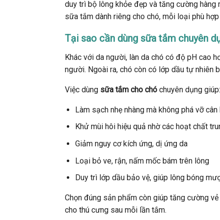
duy trì bộ lông khỏe đẹp và tăng cường hàng rà
sữa tắm dành riêng cho chó, mỗi loại phù hợp 
Tại sao cần dùng sữa tắm chuyên d
Khác với da người, làn da chó có độ pH cao h
người. Ngoài ra, chó còn có lớp dầu tự nhiên b
Việc dùng
sữa tắm cho chó
chuyên dụng giúp
Làm sạch nhẹ nhàng mà không phá vỡ cân 
Khử mùi hôi hiệu quả nhờ các hoạt chất tru
Giảm nguy cơ kích ứng, dị ứng da
Loại bỏ ve, rận, nấm mốc bám trên lông
Duy trì lớp dầu bảo vệ, giúp lông bóng mượ
Chọn đúng sản phẩm còn giúp tăng cường vẻ đ
cho thú cưng sau mỗi lần tắm.