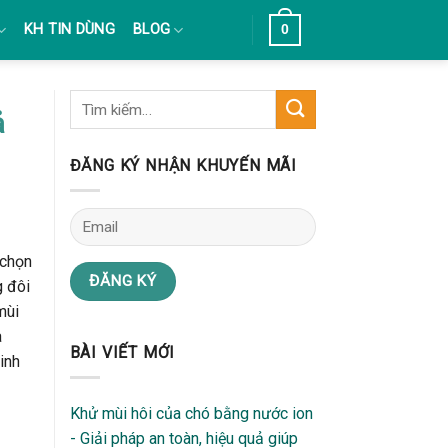
KH TIN DÙNG
BLOG
0
ả
ĐĂNG KÝ NHẬN KHUYẾN MÃI
 chọn
g đôi
mùi
a
BÀI VIẾT MỚI
inh
Khử mùi hôi của chó bằng nước ion
- Giải pháp an toàn, hiệu quả giúp