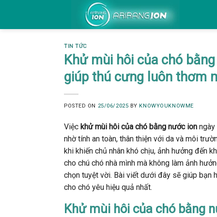
S
k
i
p
TIN TỨC
t
Khử mùi hôi của chó bằng 
o
giúp thú cưng luôn thơm 
c
o
n
POSTED ON
25/06/2025
BY
KNOWYOUKNOWME
t
Việc
khử mùi hôi của chó bằng nước ion
ngày 
e
nhờ tính an toàn, thân thiện với da và môi trư
n
khi khiến chủ nhân khó chịu, ảnh hưởng đến 
t
cho chú chó nhà mình mà không làm ảnh hưởng 
chọn tuyệt vời. Bài viết dưới đây sẽ giúp bạ
cho chó yêu hiệu quả nhất.
Khử mùi hôi của chó bằng n