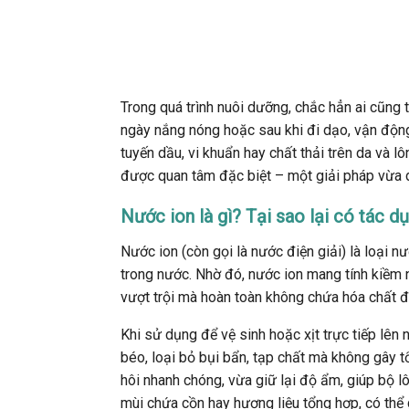
Trong quá trình nuôi dưỡng, chắc hẳn ai cũng 
ngày nắng nóng hoặc sau khi đi dạo, vận động 
tuyến dầu, vi khuẩn hay chất thải trên da và lô
được quan tâm đặc biệt – một giải pháp vừa 
Nước ion là gì? Tại sao lại có tác 
Nước ion (còn gọi là nước điện giải) là loại n
trong nước. Nhờ đó, nước ion mang tính kiềm 
vượt trội mà hoàn toàn không chứa hóa chất đ
Khi sử dụng để vệ sinh hoặc xịt trực tiếp lên n
béo, loại bỏ bụi bẩn, tạp chất mà không gây 
hôi nhanh chóng, vừa giữ lại độ ẩm, giúp bộ 
mùi chứa cồn hay hương liệu tổng hợp, có thể