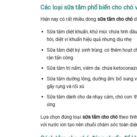
Các loại sữa tắm phổ biến cho chó 
Hiện nay có rất nhiều dòng
sữa tắm cho chó
d
Sữa tắm diệt khuẩn, khử mùi: chứa tinh dầu
hôi, diệt vi khuẩn hiệu quả nhưng dịu nhẹ
Sữa tắm diệt ký sinh trùng: có thêm hoạt ch
rận tấn công
Sữa tắm trị nấm, viêm da: chứa ketoconazol
Sữa tắm dưỡng lông, dưỡng ẩm: bổ sung vi
gãy rụng và rối xù
Sữa tắm dành cho da nhạy cảm, chó con: thà
ứng
Lựa chọn đúng loại
sữa tắm cho chó
theo tình
với nước ion tạo nên chuỗi chăm sóc toàn diệ