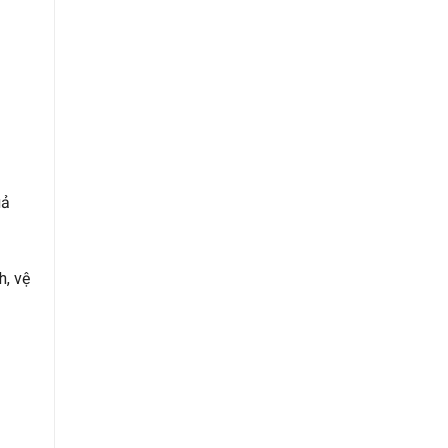
uả
h, vệ