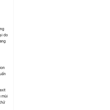
ững
ại do
ang
ion
huẩn
axit
u mùi
khử