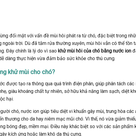
từng đối mặt với vấn đề mùi hôi phát ra từ chó, đặc biệt trong nh
ngoài trời. Dù đã tắm rửa thường xuyên, mùi hôi vẫn có thể tồn t
ng. Đây chính là lý do vì sao
khử mùi hôi của chó bằng nước ion
đ
dễ dàng thực hiện vừa đảm bảo sức khỏe cho thú cưng.
dụng khử mùi cho chó?
ước được tạo ra thông qua quá trình điện phân, giúp phân tách các 
nhẹ, giàu khoáng chất tự nhiên, sở hữu khả năng làm sạch, diệt k
ộc hại.
gười chó, nước ion giúp tiêu diệt vi khuẩn gây mùi, trung hòa các 
tổn thương cho da hay niêm mạc mũi chó. Vì thế, nó vừa giảm thiể
lông bóng đẹp, mềm mại. Điều này khác biệt so với các sản phẩm 
 gây kích ứng hoặc làm khô da thú cưng.