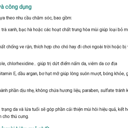
và công dụng
ựa theo nhu cầu chăm sóc, bao gồm:
 trà xanh, bạc hà hoặc các hoạt chất trung hòa mùi giúp loại bỏ m
ất chống ve rận, thích hợp cho chó hay đi chơi ngoài trời hoặc bị
e, chlorhexidine... giúp trị dứt điểm nấm da, viêm da cơ địa
tamin E, dầu argan, bơ hạt mỡ giúp lông suôn mượt, bóng khỏe, 
nh phần dịu nhẹ, không chứa hương liệu, paraben, sulfate tránh 
 trạng da và lứa tuổi sẽ góp phần cải thiện mùi hôi hiệu quả, kết 
n cho thú cưng.