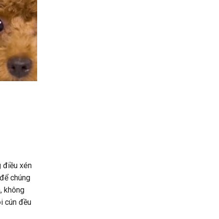
g điều xén
 để chúng
a, không
ôi cún đều