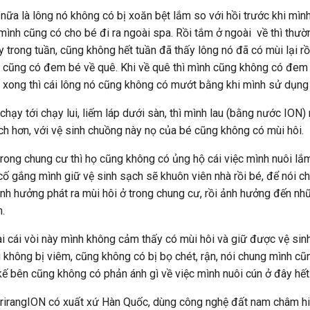
 nữa là lông nó không có bị xoăn bệt lắm so với hồi trước khi mình
 mình cũng có cho bé đi ra ngoài spa. Rồi tắm ở ngoài về thì thư
 trong tuần, cũng không hết tuần đã thấy lông nó đã có mùi lại rồi
nh cũng có đem bé về quê. Khi về quê thì mình cũng không có đem 
 xong thì cái lông nó cũng không có mướt bằng khi mình sử dụng 
chạy tới chạy lui, liếm láp dưới sàn, thì mình lau (bằng nước ION
ch hơn, với vệ sinh chuồng này nọ của bé cũng không có mùi hôi.
trong chung cư thì họ cũng không có ủng hộ cái việc mình nuôi lắm
cố gắng mình giữ vệ sinh sạch sẽ khuôn viên nhà rồi bé, để nói c
nh hưởng phát ra mùi hôi ở trong chung cư, rồi ảnh hưởng đến nh
.
ài cái vòi này mình không cảm thấy có mùi hôi và giữ được vệ sin
 không bị viêm, cũng không có bị bọ chét, rận, nói chung mình cũ
ế bên cũng không có phản ánh gì về việc mình nuôi cún ở đây hết
rirangION có xuất xứ Hàn Quốc, dùng công nghệ đất nam châm h