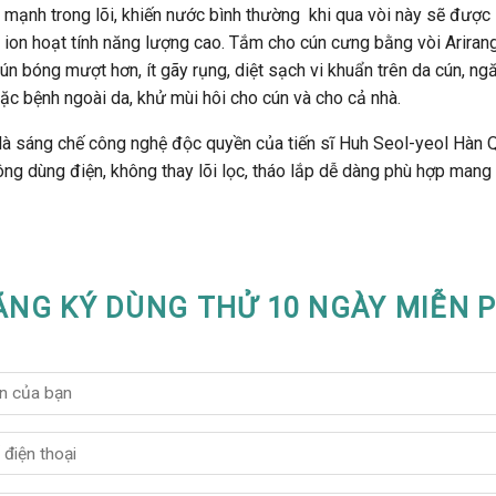
 mạnh trong lõi, khiến nước bình thường khi qua vòi này sẽ được 
 ion hoạt tính năng lượng cao. Tắm cho cún cưng bằng vòi Arira
ún bóng mượt hơn, ít gãy rụng, diệt sạch vi khuẩn trên da cún, n
ặc bệnh ngoài da, khử mùi hôi cho cún và cho cả nhà.
à sáng chế công nghệ độc quyền của tiến sĩ Huh Seol-yeol Hàn Q
ông dùng điện, không thay lõi lọc, tháo lắp dễ dàng phù hợp mang 
ĂNG KÝ DÙNG THỬ 10 NGÀY MIỄN P