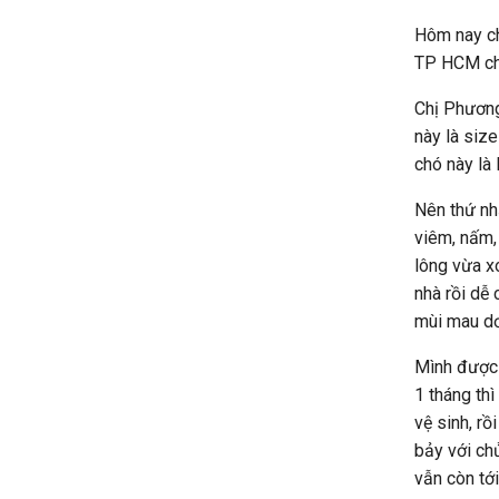
Hôm nay ch
TP HCM chi
Chị Phương
này là size
chó này là 
Nên thứ nhấ
viêm, nấm, 
lông vừa xo
nhà rồi dễ
mùi mau dơ
Mình được 
1 tháng th
vệ sinh, rồ
bảy với chủ
vẫn còn tới