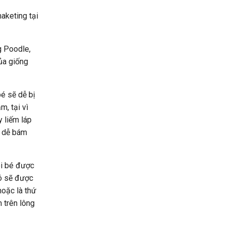
aketing tại
g Poodle,
của giống
bé sẽ dễ bị
m, tại vì
y liếm láp
ì dễ bám
ôi bé được
nó sẽ được
hoặc là thứ
m trên lông