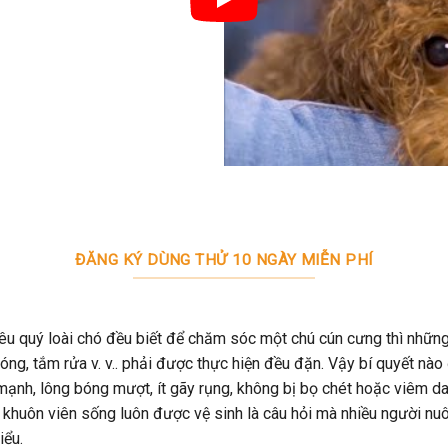
ĐĂNG KÝ DÙNG THỬ 10 NGÀY MIỄN PHÍ
êu quý loài chó đều biết để chăm sóc một chú cún cưng thì nhữn
óng, tắm rửa v. v.. phải được thực hiện đều đặn. Vậy bí quyết nào
mạnh, lông bóng mượt, ít gãy rụng, không bị bọ chét hoặc viêm d
 khuôn viên sống luôn được vệ sinh là câu hỏi mà nhiều người nu
iểu.