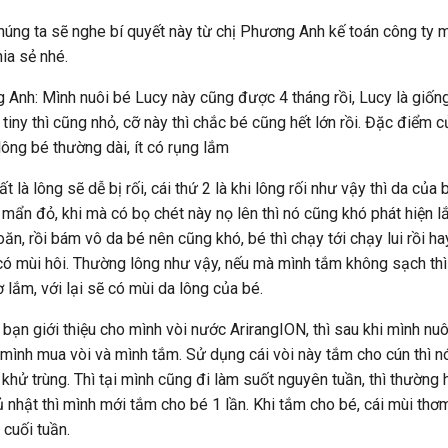
úng ta sẽ nghe bí quyết này từ chị Phương Anh kế toán công ty m
a sẻ nhé.
 Anh: Mình nuôi bé Lucy này cũng được 4 tháng rồi, Lucy là giốn
 tiny thì cũng nhỏ, cỡ này thì chắc bé cũng hết lớn rồi. Đặc điểm 
lông bé thường dài, ít có rụng lắm
t là lông sẽ dễ bị rối, cái thứ 2 là khi lông rối như vậy thì da của 
mẩn đỏ, khi mà có bọ chét này nọ lên thì nó cũng khó phát hiện lắ
ăn, rồi bám vô da bé nên cũng khó, bé thì chạy tới chạy lui rồi ha
 có mùi hôi. Thường lông như vậy, nếu mà mình tắm không sạch th
 lắm, với lại sẽ có mùi da lông của bé.
bạn giới thiệu cho mình vòi nước ArirangION, thì sau khi mình nu
ì mình mua vòi và mình tắm. Sử dụng cái vòi này tắm cho cún thì 
i khử trùng. Thì tại mình cũng đi làm suốt nguyên tuần, thì thường 
 nhật thì mình mới tắm cho bé 1 lần. Khi tắm cho bé, cái mùi thơ
 cuối tuần.