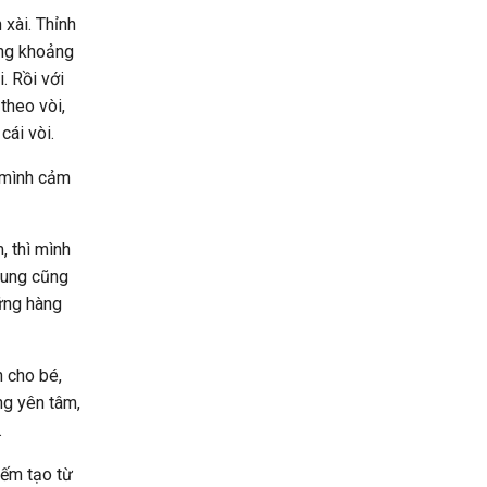
 xài. Thỉnh
ờng khoảng
. Rồi với
theo vòi,
cái vòi.
) mình cảm
, thì mình
hung cũng
ững hàng
h cho bé,
ng yên tâm,
.
iếm tạo từ