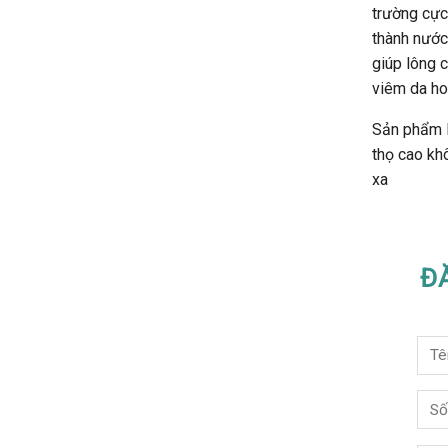
trường cực
thành nước
giúp lông c
viêm da ho
Sản phẩm l
thọ cao kh
xa
Đ