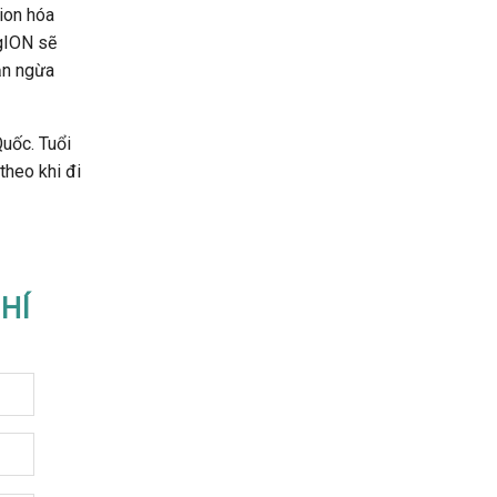
ion hóa
ngION sẽ
găn ngừa
uốc. Tuổi
theo khi đi
HÍ