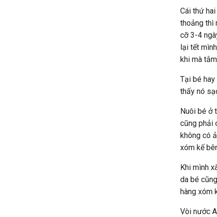
Cái thứ hai
thoảng thì
cỡ 3-4 ngày
lại tết mì
khi mà tắm
Tại bé hay 
thấy nó sạ
Nuôi bé ở 
cũng phải 
không có ả
xóm kế bên
Khi mình x
da bé cũng
hàng xóm k
Vòi nước A